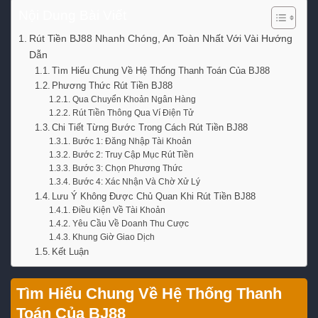
Nội Dung Bài Viết
Rút Tiền BJ88 Nhanh Chóng, An Toàn Nhất Với Vài Hướng
Dẫn
Tìm Hiểu Chung Về Hệ Thống Thanh Toán Của BJ88
Phương Thức Rút Tiền BJ88
Qua Chuyển Khoản Ngân Hàng
Rút Tiền Thông Qua Ví Điện Tử
Chi Tiết Từng Bước Trong Cách Rút Tiền BJ88
Bước 1: Đăng Nhập Tài Khoản
Bước 2: Truy Cập Mục Rút Tiền
Bước 3: Chọn Phương Thức
Bước 4: Xác Nhận Và Chờ Xử Lý
Lưu Ý Không Được Chủ Quan Khi Rút Tiền BJ88
Điều Kiện Về Tài Khoản
Yêu Cầu Về Doanh Thu Cược
Khung Giờ Giao Dịch
Kết Luận
Tìm Hiểu Chung Về Hệ Thống Thanh
Toán Của BJ88