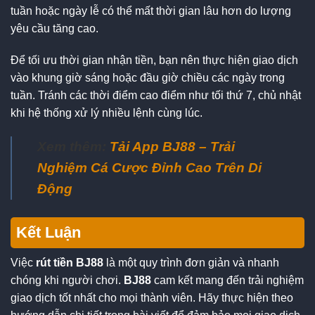
tuần hoặc ngày lễ có thể mất thời gian lâu hơn do lượng
yêu cầu tăng cao.
Để tối ưu thời gian nhận tiền, bạn nên thực hiện giao dịch
vào khung giờ sáng hoặc đầu giờ chiều các ngày trong
tuần. Tránh các thời điểm cao điểm như tối thứ 7, chủ nhật
khi hệ thống xử lý nhiều lệnh cùng lúc.
Xem thêm:
Tải App BJ88 – Trải
Nghiệm Cá Cược Đỉnh Cao Trên Di
Động
Kết Luận
Việc
rút tiền BJ88
là một quy trình đơn giản và nhanh
chóng khi người chơi.
BJ88
cam kết mang đến trải nghiệm
giao dịch tốt nhất cho mọi thành viên. Hãy thực hiện theo