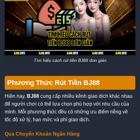
Tìm hiểu cách rút tiền BJ88 đơn giản
Phương Thức Rút Tiền BJ88
Hiện nay,
BJ88
cung cấp nhiều kênh giao dịch khác nhau
để người chơi có thể lựa chọn phù hợp với nhu cầu của
mình. Mỗi phương thức đều có những ưu điểm riêng về
tốc độ xử lý, hạn mức và phí giao dịch.
Qua Chuyển Khoản Ngân Hàng