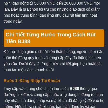
hơn, dao động từ 50.000 VNĐ đến 20.000.000 VNĐ mỗi
lần. Đây là lựa chọn tối ưu cho những giao dịch có giá trị
nhỏ hoặc trung bình, đáp ứng nhu cầu rút tiền linh hoạt
trong ngày.
Chi Tiết Từng Bước Trong Cách Rút
Tiền BJ88
Để thực hiện giao dịch rút tiền thành công, người chơi cần
tuân thủ đúng quy trình và cung cấp đầy đủ thông tin theo
yêu cầu. Dưới đây là từng bước chi tiết giúp bạn hoàn tất
thao tác một cách nhanh nhất.
Bước 1: Đăng Nhập Tài Khoản
Truy cập vào trang chủ chính thức của
BJ88
thông qua
đường link được cung cấp hoặc ứng dụng di động rồi bạn
hãy nhập tên đăng nhập và mật khẩu đã đăng ký để vào hệ
thống. Nếu chưa có tài khoản, bạn cần đăng ký và xác