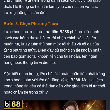
chức năng “
Rút tiền
” trong danh sách các tùy chọn giao
dịch. Hệ thống sẽ hiển thị form yêu cầu rút tiền với các
trường thông tin cần điền.
Bước 3: Chọn Phương Thức
Lựa chọn phương thức
rút tiền BJ88
phù hợp từ danh
sách các kênh được hỗ trợ rồi nhập chính xác số tiền
muốn rút, lưu ý tuân thủ hạn mức tối thiểu và tối đa của
từng phương thức. Điền đầy đủ thông tin tài khoản nhận
tiền bao gồm số tài khoản, tên chủ tài khoản, tên ngân
hàng hoặc thông tin ví điện tử.
Đặc biệt quan trọng, tên chủ tài khoản nhận tiền phải trùng
khớp hoàn toàn với tên đã đăng ký tại
BJ88
. Mọi sai lệch
trong thông tin đều có thể dẫn đến việc giao dịch bị từ chối
hoặc chậm trễ trong xử lý.