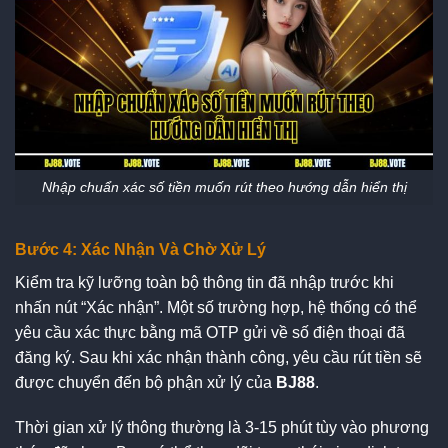
Nhập chuẩn xác số tiền muốn rút theo hướng dẫn hiển thị
Bước 4: Xác Nhận Và Chờ Xử Lý
Kiểm tra kỹ lưỡng toàn bộ thông tin đã nhập trước khi
nhấn nút “Xác nhận”. Một số trường hợp, hệ thống có thể
yêu cầu xác thực bằng mã OTP gửi về số điện thoại đã
đăng ký. Sau khi xác nhận thành công, yêu cầu rút tiền sẽ
được chuyển đến bộ phận xử lý của
BJ88
.
Thời gian xử lý thông thường là 3-15 phút tùy vào phương