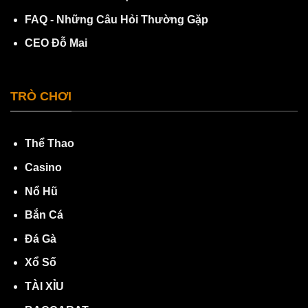
FAQ - Những Câu Hỏi Thường Gặp
CEO Đỗ Mai
TRÒ CHƠI
Thể Thao
Casino
Nổ Hũ
Bắn Cá
Đá Gà
Xổ Số
TÀI XỈU