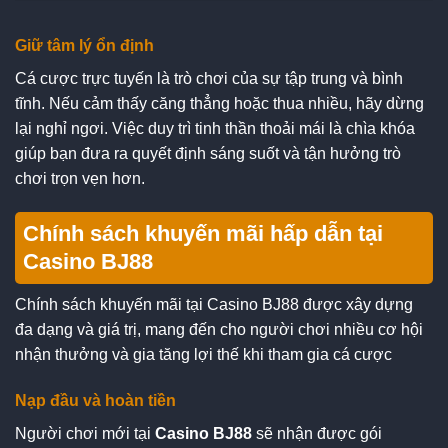
Giữ tâm lý ổn định
Cá cược trực tuyến là trò chơi của sự tập trung và bình
tĩnh. Nếu cảm thấy căng thẳng hoặc thua nhiều, hãy dừng
lại nghỉ ngơi. Việc duy trì tinh thần thoải mái là chìa khóa
giúp bạn đưa ra quyết định sáng suốt và tận hưởng trò
chơi trọn vẹn hơn.
Chính sách khuyến mãi hấp dẫn tại
Casino BJ88
Chính sách khuyến mãi tại Casino BJ88 được xây dựng
đa dạng và giá trị, mang đến cho người chơi nhiều cơ hội
nhận thưởng và gia tăng lợi thế khi tham gia cá cược
Nạp đầu và hoàn tiền
Người chơi mới tại
Casino BJ88
sẽ nhận được gói