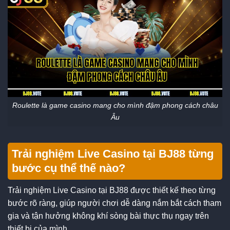
Roulette là game casino mang cho mình đậm phong cách châu
Âu
Trải nghiệm Live Casino tại BJ88 từng
bước cụ thể thế nào?
Trải nghiệm Live Casino tại BJ88 được thiết kế theo từng
bước rõ ràng, giúp người chơi dễ dàng nắm bắt cách tham
gia và tận hưởng không khí sòng bài thực thụ ngay trên
thiết bị của mình