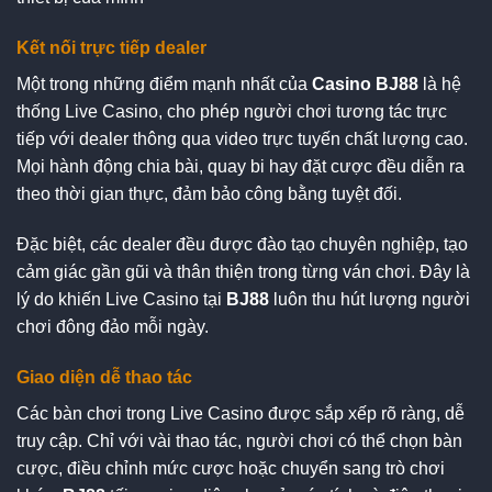
Kết nối trực tiếp dealer
Một trong những điểm mạnh nhất của
Casino BJ88
là hệ
thống Live Casino, cho phép người chơi tương tác trực
tiếp với dealer thông qua video trực tuyến chất lượng cao.
Mọi hành động chia bài, quay bi hay đặt cược đều diễn ra
theo thời gian thực, đảm bảo công bằng tuyệt đối.
Đặc biệt, các dealer đều được đào tạo chuyên nghiệp, tạo
cảm giác gần gũi và thân thiện trong từng ván chơi. Đây là
lý do khiến Live Casino tại
BJ88
luôn thu hút lượng người
chơi đông đảo mỗi ngày.
Giao diện dễ thao tác
Các bàn chơi trong Live Casino được sắp xếp rõ ràng, dễ
truy cập. Chỉ với vài thao tác, người chơi có thể chọn bàn
cược, điều chỉnh mức cược hoặc chuyển sang trò chơi