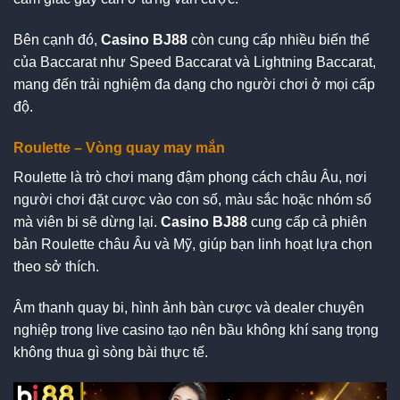
Bên cạnh đó,
Casino BJ88
còn cung cấp nhiều biến thể
của Baccarat như Speed Baccarat và Lightning Baccarat,
mang đến trải nghiệm đa dạng cho người chơi ở mọi cấp
độ.
Roulette – Vòng quay may mắn
Roulette là trò chơi mang đậm phong cách châu Âu, nơi
người chơi đặt cược vào con số, màu sắc hoặc nhóm số
mà viên bi sẽ dừng lại.
Casino BJ88
cung cấp cả phiên
bản Roulette châu Âu và Mỹ, giúp bạn linh hoạt lựa chọn
theo sở thích.
Âm thanh quay bi, hình ảnh bàn cược và dealer chuyên
nghiệp trong live casino tạo nên bầu không khí sang trọng
không thua gì sòng bài thực tế.