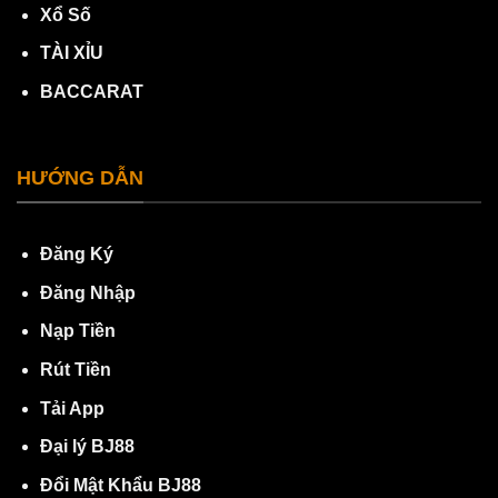
Xổ Số
TÀI XỈU
BACCARAT
HƯỚNG DẪN
Đăng Ký
Đăng Nhập
Nạp Tiền
Rút Tiền
Tải App
Đại lý BJ88
Đổi Mật Khẩu BJ88