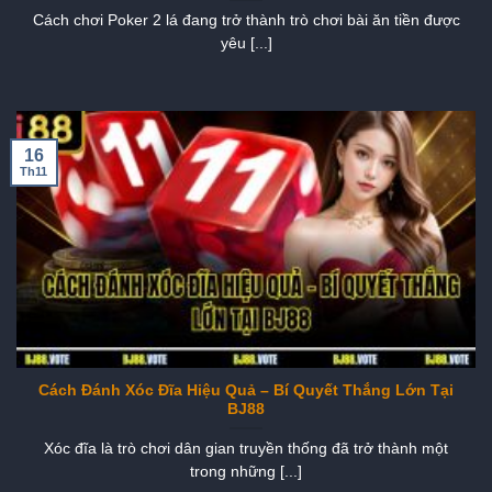
Cách chơi Poker 2 lá đang trở thành trò chơi bài ăn tiền được
yêu [...]
16
Th11
Cách Đánh Xóc Đĩa Hiệu Quả – Bí Quyết Thắng Lớn Tại
BJ88
Xóc đĩa là trò chơi dân gian truyền thống đã trở thành một
trong những [...]