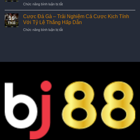
Chiến
Việt
ở
Chức năng bình luận bị tắt
–
Cơ
Cùng
Đá
Trải
Đầy
BJ88
Gà
Nghiệm
Cược Đá Gà – Trải Nghiệm Cá Cược Kịch Tính
Kịch
16
Campuchia
Cược
Với Tỷ Lệ Thắng Hấp Dẫn
Tính
Th11
–
Thật,
Tại
ở
Chức năng bình luận bị tắt
Trải
Xem
BJ88
Cược
Nghiệm
Thật,
Đá
Cược
Thắng
Gà
Thật,
Thật
–
Thắng
Trải
Thật
Nghiệm
Trên
Cá
Sàn
Cược
Đấu
Kịch
Kịch
Tính
Tính
Với
Tỷ
Lệ
Thắng
Hấp
Dẫn