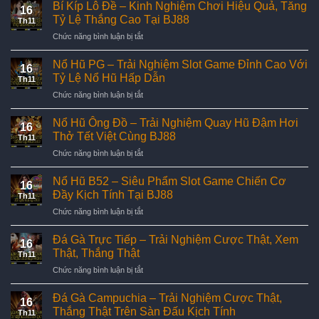
Đề
Điển
Bí Kíp Lô Đề – Kinh Nghiệm Chơi Hiệu Quả, Tăng
Dự
16
Online
Dành
Tỷ Lệ Thắng Cao Tại BJ88
Đoán
Th11
–
Cho
Trúng
ở
Chức năng bình luận bị tắt
Cách
Người
Lớn
Bí
Chơi,
Yêu
Kíp
Bí
Nổ Hũ PG – Trải Nghiệm Slot Game Đỉnh Cao Với
Thử
16
Lô
Quyết
Tỷ Lệ Nổ Hũ Hấp Dẫn
Thách
Th11
Đề
Dự
ở
Chức năng bình luận bị tắt
–
Đoán
Nổ
Kinh
Chuẩn
Hũ
Nghiệm
Nổ Hũ Ông Đồ – Trải Nghiệm Quay Hũ Đậm Hơi
Tại
16
PG
Chơi
Thở Tết Việt Cùng BJ88
BJ88
Th11
–
Hiệu
ở
Chức năng bình luận bị tắt
Trải
Quả,
Nổ
Nghiệm
Tăng
Hũ
Slot
Nổ Hũ B52 – Siêu Phẩm Slot Game Chiến Cơ
Tỷ
16
Ông
Game
Đầy Kịch Tính Tại BJ88
Lệ
Th11
Đồ
Đỉnh
Thắng
ở
Chức năng bình luận bị tắt
–
Cao
Cao
Nổ
Trải
Với
Tại
Hũ
Nghiệm
Đá Gà Trực Tiếp – Trải Nghiệm Cược Thật, Xem
Tỷ
BJ88
16
B52
Quay
Thật, Thắng Thật
Lệ
Th11
–
Hũ
Nổ
ở
Chức năng bình luận bị tắt
Siêu
Đậm
Hũ
Đá
Phẩm
Hơi
Hấp
Gà
Slot
Đá Gà Campuchia – Trải Nghiệm Cược Thật,
Thở
Dẫn
16
Trực
Game
Thắng Thật Trên Sàn Đấu Kịch Tính
Tết
Th11
Tiếp