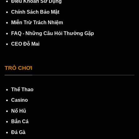
Điều Khoản Sử Dụng
Chính Sách Bảo Mật
Miễn Trừ Trách Nhiệm
FAQ - Những Câu Hỏi Thường Gặp
CEO Đỗ Mai
TRÒ CHƠI
Thể Thao
Casino
Nổ Hũ
Bắn Cá
Đá Gà